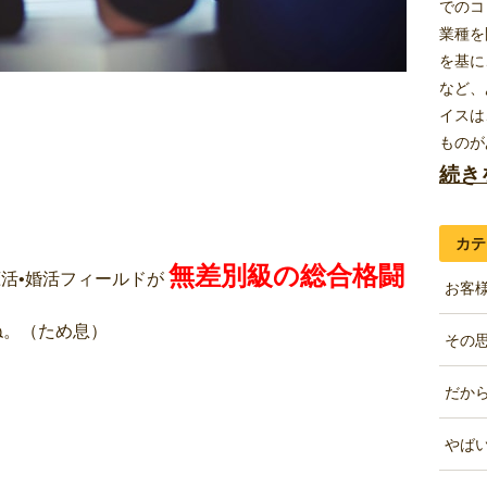
でのコ
業種を
を基に
など、
イスは
ものが
続き
カテ
無差別級の総合格闘
恋活•婚活フィールドが
お客様
ね。（ため息）
その思
だから
やばい