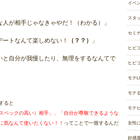
イベント
スタッ
な人が相手じゃなきゃやだ！（わかる）」
セミナ
デートなんて楽しめない！
（？？）
」
ヒビコ
いと自分が我慢したり、無理をするなんてで
ヒビコ
モテLI
モテる
すると
モテビ
スペックの高い）相手」、「自分が尊敬できるような
に気なんて使いたくない！！
ってことで一致するんだ
女性に
好感度