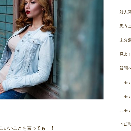
対人関係
思うこ
未分類 
見よ！
質問へ
非モテL
非モテ
非モテ
４E理論
こいいことを言っても！！