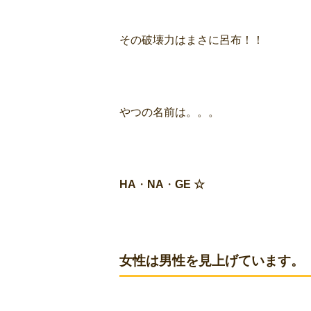
その破壊力は
まさに呂布！！
やつの名前は。。。
HA
・
NA
・
GE
☆
女性は男性を見上げています。