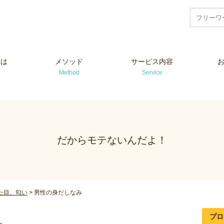
とは
メソッド
サービス内容
Method
Service
だからモテないんだよ！
た目、匂い
>
男性の身だしなみ
プロ