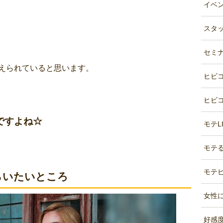
イベント
スタッ
セミナ
えられていると思います。
ヒビコ
ヒビコ
ですよね☆
モテLI
モテる
モテビ
らいたいところ
女性に
好感度