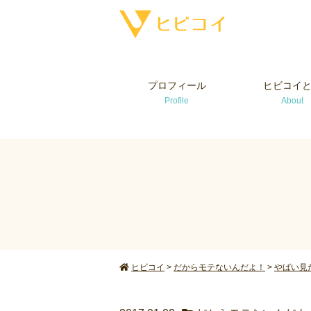
プロフィール
ヒビコイ
Profile
About
ヒビコイ
>
だからモテないんだよ！
>
やばい見