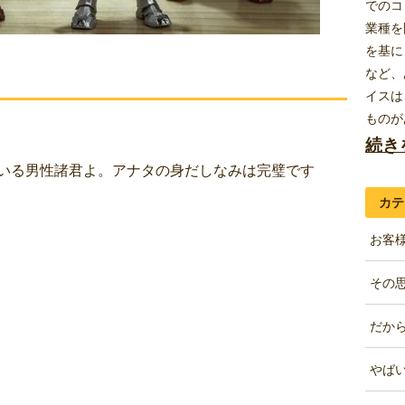
でのコ
業種を
を基に
など、
イスは
ものが
続き
いる男性諸君よ。アナタの身だしなみは完璧です
カテ
お客様
その思
だから
やばい