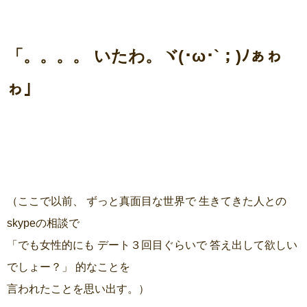
「。。。。 いたわ。ヾ(･ω･`；)ﾉぁゎ
ゎ」
（ここで以前、 ずっと真面目な世界で 生きてきた人との
skypeの相談で
「でも女性的にも デート３回目ぐらいで 答え出して欲しい
でしょー？」 的なことを
言われたことを思い出す。）